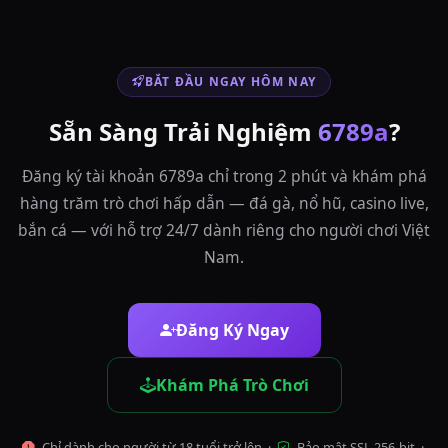
BẮT ĐẦU NGAY HÔM NAY
Sẵn Sàng Trải Nghiệm
6789a
?
Đăng ký tài khoản 6789a chỉ trong 2 phút và khám phá
hàng trăm trò chơi hấp dẫn — đá gà, nổ hũ, casino live,
bắn cá — với hỗ trợ 24/7 dành riêng cho người chơi Việt
Nam.
Đăng Ký Ngay
Khám Phá Trò Chơi
Chỉ dành cho người từ 18 tuổi trở lên ·
Bảo mật SSL 256-bit ·