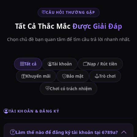
CÂU HỎI THƯỜNG GẶP
Tất Cả Thắc Mắc
Được Giải Đáp
Chọn chủ đề bạn quan tâm để tìm câu trả lời nhanh nhất.
Tất cả
Tài khoản
Nạp / Rút tiền
Khuyến mãi
Bảo mật
Trò chơi
Chơi có trách nhiệm
TÀI KHOẢN & ĐĂNG KÝ
Làm thế nào để đăng ký tài khoản tại 6789a?