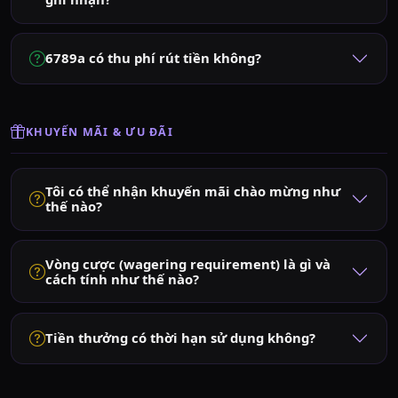
6789a có thu phí rút tiền không?
KHUYẾN MÃI & ƯU ĐÃI
Tôi có thể nhận khuyến mãi chào mừng như
thế nào?
Vòng cược (wagering requirement) là gì và
cách tính như thế nào?
Tiền thưởng có thời hạn sử dụng không?