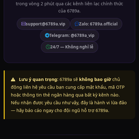
trong vòng 2 phút qua các kênh liên lạc chính thức
của 6789a.
support@6789a.vip
Zalo: 6789a.official
Telegram: @6789a_vip
24/7 — Không nghỉ lễ
Lưu ý quan trọng:
6789a sẽ
không bao giờ
chủ
động liên hệ yêu cầu bạn cung cấp mật khẩu, mã OTP
hoặc thông tin thẻ ngân hàng qua bất kỳ kênh nào.
Nếu nhận được yêu cầu như vậy, đây là hành vi lừa đảo
— hãy báo cáo ngay cho đội ngũ hỗ trợ 6789a.