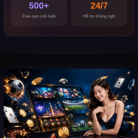
500+
24/7
Free spin mỗi tuần
Hỗ trợ không nghỉ