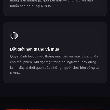
thắng hơn nhưng jackpot lớn hơn — phù hợp khi bạn
muốn săn nổ hũ tại 6789a.
🛑
Đặt giới hạn thắng và thua
Quyết định trước mức thắng mục tiêu và mức thua tối đa
cho mỗi phiên. Khi đạt một trong hai ngưỡng, hãy dừng
lại — đây là thói quen của những người chơi bền vững tại
6789a.