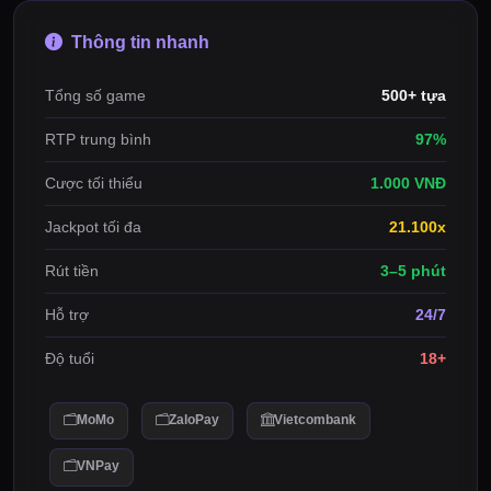
Thông tin nhanh
Tổng số game
500+ tựa
RTP trung bình
97%
Cược tối thiểu
1.000 VNĐ
Jackpot tối đa
21.100x
Rút tiền
3–5 phút
Hỗ trợ
24/7
Độ tuổi
18+
MoMo
ZaloPay
Vietcombank
VNPay