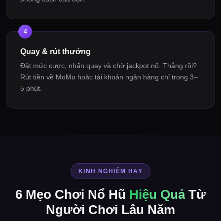
4
Quay & rút thưởng
Đặt mức cược, nhấn quay và chờ jackpot nổ. Thắng rồi?
Rút tiền về MoMo hoặc tài khoản ngân hàng chỉ trong 3–
5 phút.
KINH NGHIỆM HAY
6 Mẹo Chơi Nổ Hũ
Hiệu Quả
Từ
Người Chơi Lâu Năm