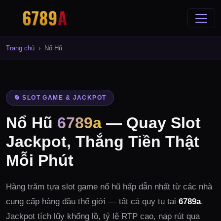
Trang chủ
Nổ Hũ
🪙
SLOT GAME & JACKPOT
Nổ Hũ
6789a
— Quay Slot
Jackpot, Thắng Tiền Thật
Mỗi Phút
Hàng trăm tựa slot game nổ hũ hấp dẫn nhất từ các nhà
cung cấp hàng đầu thế giới — tất cả quy tụ tại
6789a
.
Jackpot tích lũy khổng lồ, tỷ lệ RTP cao, nạp rút qua